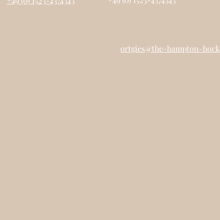
+49 (0) 1523-4374343
ortgies@the-hampton-hock