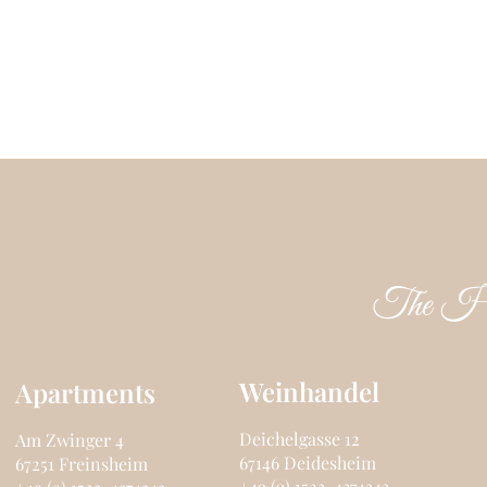
The Ha
Weinhandel
Apartments
Deichelgasse 12
Am Zwinger 4
67146 Deidesheim
67251 Freinsheim
+49 (0) 1523-4374343